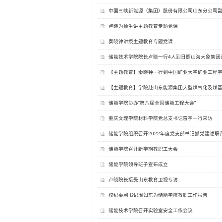
中国三峡新能源（集团）股份有限公司山东分公司
卢晓为师生讲主题教育专题党课
秦晓钟讲授主题教育专题党课
储能技术学院院长卢晓一行4人到日照山海大象集团
【主题教育】秦晓钟一行到中国矿业大学矿业工程
【主题教育】学院赴山东能源集团大型煤气化及煤
储能学院协办“第八届全国储能工程大会”
重庆文理学院材料学院党总支书记雷宇一行来访
储能学院组织召开2022年度党支部书记抓党建述职
储能学院召开新学期教职工大会
储能学院领导班子宣布成立
卢晓院长接受山东教育卫视专访
校纪委副书记周如东为储能学院教职工作报告
储能技术学院召开实验室安全工作会议