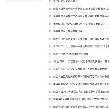
曾庆田会见庆云县客人
储能学院院长卢晓一行参加2023枣庄国际锂电产业
储能学院开展教职工政治理论学习并部署审核评估
杨鑫副院长为2023级研究生作入学教育专题讲座
储能学院召开教师节座谈会
储能学院直属党支部书记秦晓钟一行赴海阳市开展
春华秋实，以心迎新——储能学院热烈欢迎2023级
储能学院举行2023级新生见面会
“说”出风采，“课”显匠心—储能学院顺利开展本科教
储能学院召开新学期全体教职工大会暨本科教育教
储能学院直属党支部召开学习贯彻习近平新时代中
华电电力科学研究院有限公司科技战略研究中心主
储能学院2023年度国家和山东省自然科学基金资助
“2023年全省新型储能运行管理培训班”在我校举办
储能学院与山东博通铝业有限公司举行校企合作签