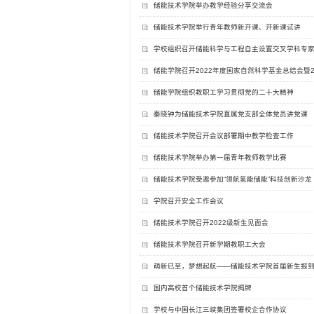
储能技术学院举办教学经验分享交流会
储能技术学院举行青年教师新开课、开新课试讲
学校组织召开储能科学与工程自主设置交叉学科专
储能学院召开2022年度国家自然科学基金总结会暨2
储能学院组织教职工学习贯彻党的二十大精神
秦晓钟为储能技术学院直属党支部全体党员讲党课
储能技术学院召开会议部署期中教学检查工作
储能技术学院举办第一届青年教师教学比赛
储能技术学院受邀参加“领航氢能储能”科技创新沙龙
学院召开安全工作会议
储能技术学院召开2022级新生见面会
储能技术学院召开新学期教职工大会
萌新已至，梦想起航——储能技术学院首届新生报
国内高校首个储能技术学院揭牌
学校与中国长江三峡集团签署校企合作协议