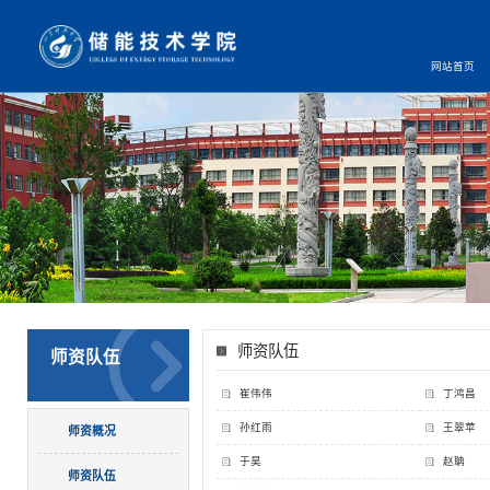
网站首页
师资队伍
师资队伍
崔伟伟
丁鸿昌
孙红雨
王翠苹
师资概况
于昊
赵聃
师资队伍