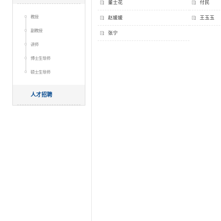
董士花
付民
教授
赵媛媛
王玉玉
副教授
张宁
讲师
博士生导师
硕士生导师
人才招聘