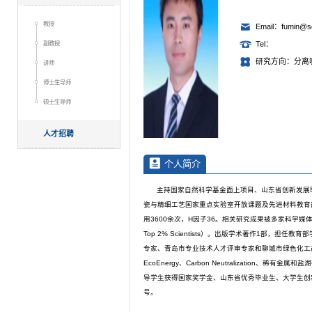
教授
Email：fumin@sd
副教授
Tel：
研究方向：分离
讲师
博士生导师
硕士生导师
人才招聘
个人简介
主持国家自然科学基金面上项目、山东省创新发展
瓷与精细工艺国家重点实验室开放课题及先进材料教育部重点实
用3600余次，H因子36。相关研究成果被多家科学媒体
Top 2% Scientists）。出版学术著作1部
专家、青岛市专业技术人才评审专家和聊城市绿色化工产业科技专家，担任J
EcoEnergy、Carbon Neutralizatio
导学生获得国家奖学金、山东省优秀毕业生、大学生创
号。