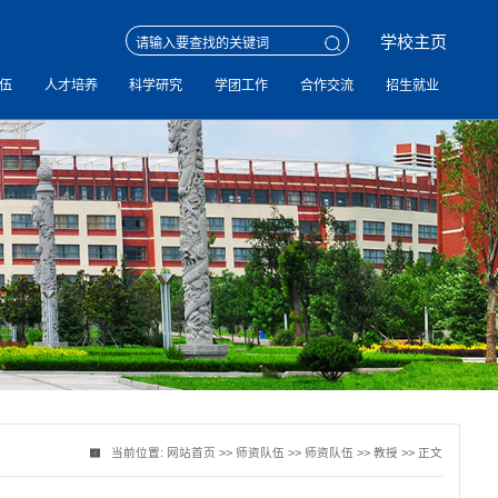
学校主页
伍
人才培养
科学研究
学团工作
合作交流
招生就业
当前位置:
网站首页
>>
师资队伍
>>
师资队伍
>>
教授
>> 正文