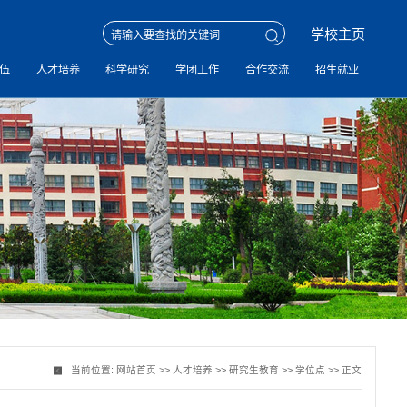
学校主页
伍
人才培养
科学研究
学团工作
合作交流
招生就业
当前位置:
网站首页
>>
人才培养
>>
研究生教育
>>
学位点
>> 正文