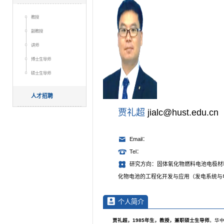
教授
副教授
讲师
博士生导师
硕士生导师
人才招聘
贾礼超
jialc@hust.edu.cn
Email：
Tel：
研究方向：固体氧化物燃料电池电极材
化物电池的工程化开发与应用（发电系统与
个人简介
贾礼超
，
19
85
年生，教授，兼职
硕士生导师
。华