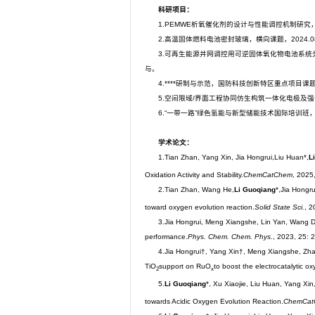
科研项目：
1.PEMWE析氧催化剂的设计与性能调控机制研究，山
2.高温固体燃料电池密封玻璃，横向课题，2024.08
3.可再生能源并网调控用可逆固体氧化物电池系统关键
与。
4.****研制与示范，国防科技创新特区重点项目课题，2
5.空间限域/界面工程协同仿生构筑一体化电极及强化
6.“一带一路”绿色氢能与新型储能技术国际培训班，科
学术论文：
1.Tian Zhan, Yang Xin, Jia Hongrui,Liu Huan*,
L
Oxidation Activity and Stability.
ChemCatChem
, 2025
2.Tian Zhan, Wang He,
Li Guoqiang
*,Jia Hongr
toward oxygen evolution reaction.
Solid State Sci.
, 2
3.Jia Hongrui, Meng Xiangshe, Lin Yan, Wang D
performance.
Phys. Chem. Chem. Phys.
, 2023, 25:
4.Jia Hongrui†, Yang Xin†, Meng Xiangshe, Zh
TiO
support on RuO
to boost the electrocatalytic o
2
x
5.
Li Guoqiang
*, Xu Xiaojie, Liu Huan, Yang Xi
towards Acidic Oxygen Evolution Reaction.
ChemCat