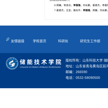
201811295042.7。
6.邢巍，常进法，
李国强
，刘长鹏，葛君杰，李晨阳
7.葛君杰，王显，施兆平，
李国强
，邢巍，刘长鹏，
友情链接
学校首页
科研处
研究生工作部
版权所有：山东科技大学 储
地址：山东省青岛黄岛区前湾
邮编：266590
电话：0532-58090500