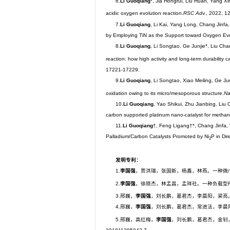
6.
Li Guoqiang
*, Jia Hongrui, Liu Huan, Yang X
acidic oxygen evolution reaction.
RSC Adv.
, 2022, 1
7.
Li Guoqiang
, Li Kai, Yang Long, Chang Jinfa
by Employing TiN as the Support toward Oxygen Evo
8.
Li Guoqiang
, Li Songtao, Ge Junjie*, Liu Ch
reaction: how high activity and long-term durability 
17221-17229.
9.
Li Guoqiang
, Li Songtao, Xiao Meiling, Ge J
oxidation owing to its micro/mesoporous structure.
Na
10.
Li Guoqiang
, Yao Shikui, Zhu Jianbing, Liu
carbon supported platinum nano-catalyst for methano
11.
Li Guoqiang
†, Feng Ligang†*, Chang Jinfa, 
Palladium/Carbon Catalysts Promoted by Ni
P in Dir
2
发明专利：
1.
李国强
，贾洪瑞，张国新，杨鑫，林燕。一种微/
2.
李国强
，徐晓杰，林孟昌，孟祥社。一种负载型R
3.邢巍，
李国强
，刘长鹏，葛君杰，李晨阳，梁亮。兼具
4.邢巍，
李国强
，刘长鹏，葛君杰，常进法，李晨阳
5.邢巍，高红梅，
李国强
，刘长鹏，葛君杰，金钊