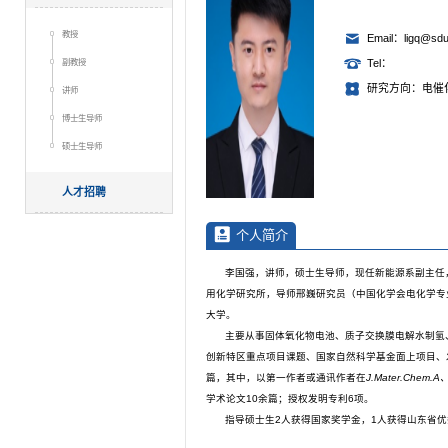
教授
Email：ligq@sdu
副教授
Tel：
研究方向：电催
讲师
博士生导师
硕士生导师
人才招聘
个人简介
李国强，讲师，硕士生导师，现任新能源系副主任
用化学研究所，导师邢巍研究员（中国化学会电化学专
大学。
主要从事固体氧化物电池、质子交换膜电解水制氢
创新特区重点项目课题、国家自然科学基金面上项目、发
篇，其中，以第一作者或通讯作者在
J
.
Mater
.
Chem
.
A、
学术论文10余篇；授权发明专利6项。
指导硕士生2人获得国家奖学金，1人获得山东省优