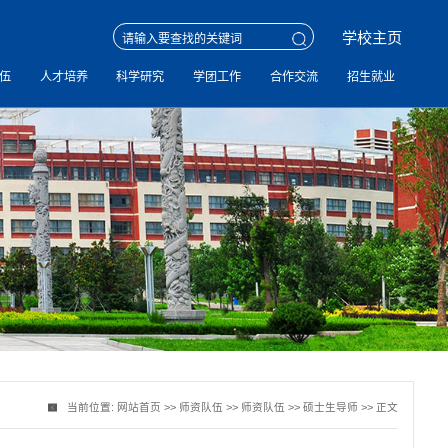
学校主页
伍
人才培养
科学研究
学团工作
合作交流
招生就业
当前位置:
网站首页
>>
师资队伍
>>
师资队伍
>>
硕士生导师
>> 正文