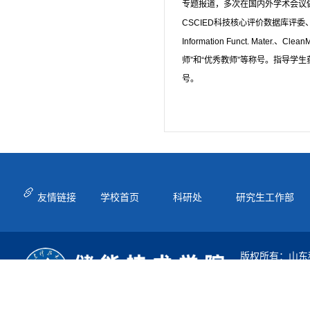
专题报道，多次在国内外学术会议做邀请
CSCIED科技核心评价数据库评委
Information Funct. Mat
师”和“优秀教师”等称号。指导
号。
友情链接
学校首页
科研处
研究生工作部
版权所有：山东
地址：山东省青
邮编：266590
电话：0532-580