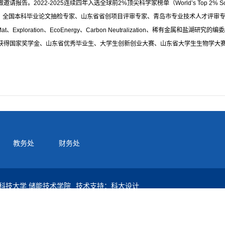
报告。2022-2025连续四年入选全球前2%顶尖科学家榜单（World’s Top 2% 
、全国本科毕业论文抽检专家、山东省省创项目评审专家、青岛市专业技术人才评审专家和聊城
er.、CleanMat、Exploration、EcoEnergy、Carbon Neutralization
学生获得国家奖学金、山东省优秀毕业生、大学生创新创业大赛、山东省大学生生物学
教务处
财务处
科技大学 储能技术学院
技术支持：科大设计
岛黄岛区前湾港路579号山东科技大学储能技术学院
90500