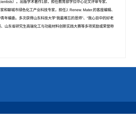
Scientists）。出版学术著作1部，担任教育部学位中心论文评审专家、
市绿色化工产业科技专家，担任J. Renew. Mater.的客座编辑、
、稀有金属和盐湖研究的编委/青年编委。多次获得山东科技大学“我最难忘的恩师”、“我心目中的好老
大赛、山东省研究生高端化工与功能材料创新实践大赛等多项奖励或荣誉称