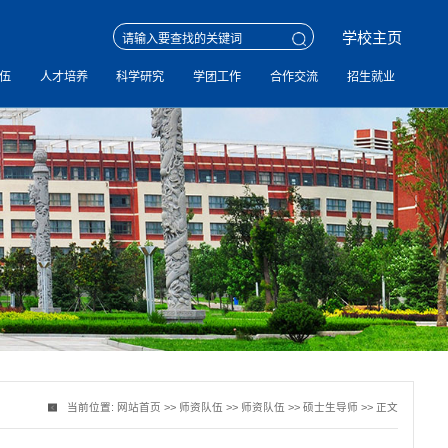
学校主页
伍
人才培养
科学研究
学团工作
合作交流
招生就业
当前位置:
网站首页
>>
师资队伍
>>
师资队伍
>>
硕士生导师
>> 正文