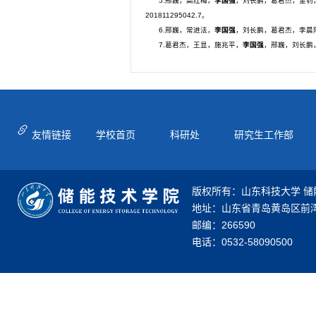
5.邢巍，高红梅，
李国强
，刘长鹏，葛君杰，金钊
201811295042.7。
6.邢巍，常进法，
李国强
，刘长鹏，葛君杰，李晨阳
7.葛君杰，王显，施兆平，
李国强
，邢巍，刘长鹏，
友情链接
学校首页
科研处
研究生工作部
版权所有：山东科技大学 储
地址：山东省青岛黄岛区前湾
邮编：266590
电话：0532-58090500