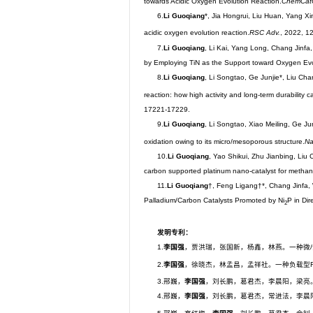
towards Acidic Oxygen Evolution Reaction.
ChemCat
6.
Li Guoqiang
*, Jia Hongrui, Liu Huan, Yang X
acidic oxygen evolution reaction.
RSC Adv.
, 2022, 1
7.
Li Guoqiang
, Li Kai, Yang Long, Chang Jinfa
by Employing TiN as the Support toward Oxygen Evo
8.
Li Guoqiang
, Li Songtao, Ge Junjie*, Liu Ch
reaction: how high activity and long-term durability 
17221-17229.
9.
Li Guoqiang
, Li Songtao, Xiao Meiling, Ge J
oxidation owing to its micro/mesoporous structure.
Na
10.
Li Guoqiang
, Yao Shikui, Zhu Jianbing, Liu
carbon supported platinum nano-catalyst for methano
11.
Li Guoqiang
†, Feng Ligang†*, Chang Jinfa, 
Palladium/Carbon Catalysts Promoted by Ni
P in Dir
2
发明专利：
1.
李国强
，贾洪瑞，张国新，杨鑫，林燕。一种微/
2.
李国强
，徐晓杰，林孟昌，孟祥社。一种负载型R
3.邢巍，
李国强
，刘长鹏，葛君杰，李晨阳，梁亮。兼具
4.邢巍，
李国强
，刘长鹏，葛君杰，常进法，李晨阳