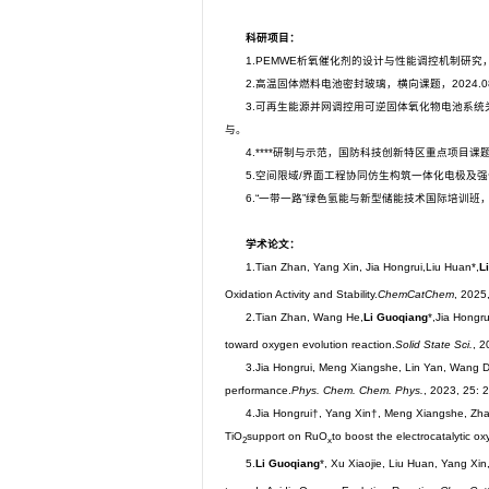
科研项目：
1.PEMWE析氧催化剂的设计与性能调控机制研究，山
2.高温固体燃料电池密封玻璃，横向课题，2024.08
3.可再生能源并网调控用可逆固体氧化物电池系统关键
与。
4.****研制与示范，国防科技创新特区重点项目课题，2
5.空间限域/界面工程协同仿生构筑一体化电极及强化
6.“一带一路”绿色氢能与新型储能技术国际培训班，科
学术论文：
1.Tian Zhan, Yang Xin, Jia Hongrui,Liu Huan*,
L
Oxidation Activity and Stability.
ChemCatChem
, 2025
2.Tian Zhan, Wang He,
Li Guoqiang
*,Jia Hongr
toward oxygen evolution reaction.
Solid State Sci.
, 2
3.Jia Hongrui, Meng Xiangshe, Lin Yan, Wang D
performance.
Phys. Chem. Chem. Phys.
, 2023, 25:
4.Jia Hongrui†, Yang Xin†, Meng Xiangshe, Zh
TiO
support on RuO
to boost the electrocatalytic o
2
x
5.
Li Guoqiang
*, Xu Xiaojie, Liu Huan, Yang Xi