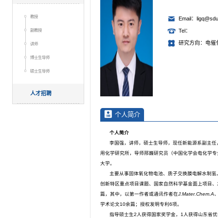
教授
Email：ligq@sdu
副教授
Tel：
研究方向：电催
讲师
博士生导师
硕士生导师
人才招聘
个人简介
个人简介
李国强，讲师，硕士生导师，现任新能源系副主任
用化学研究所，导师邢巍研究员（中国化学会电化学专
大学。
主要从事固体氧化物电池、质子交换膜电解水制氢
创新特区重点项目课题、国家自然科学基金面上项目、发
篇，其中，以第一作者或通讯作者在
J
.
Mater
.
Chem
.
A、
学术论文10余篇；授权发明专利6项。
指导硕士生2人获得国家奖学金，1人获得山东省优