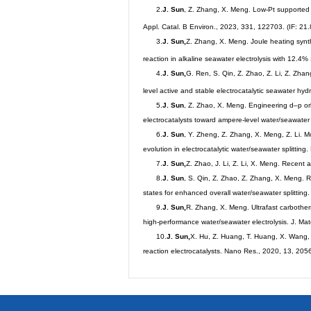
2.
J. Sun
, Z. Zhang, X. Meng. Low-Pt supported
Appl. Catal. B Environ., 2023, 331, 122703. (IF: 21.
3.
J. Sun,
Z. Zhang, X. Meng. Joule heating synth
reaction in alkaline seawater electrolysis with 12.4%
4.
J. Sun,
G. Ren, S. Qin, Z. Zhao, Z. Li, Z. Zha
level active and stable electrocatalytic seawater hy
5.
J. Sun
, Z. Zhao, X. Meng. Engineering d–p orb
electrocatalysts toward ampere-level water/seawater 
6.
J. Sun
, Y. Zheng, Z. Zhang, X. Meng, Z. Li. Mo
evolution in electrocatalytic water/seawater splitting
7.
J. Sun,
Z. Zhao, J. Li, Z. Li, X. Meng. Recent 
8.
J. Sun
, S. Qin, Z. Zhao, Z. Zhang, X. Meng. 
states for enhanced overall water/seawater splitting.
9.
J. Sun,
R. Zhang, X. Meng. Ultrafast carbothe
high-performance water/seawater electrolysis. J. Ma
10.
J. Sun,
X. Hu, Z. Huang, T. Huang, X. Wang, H
reaction electrocatalysts. Nano Res., 2020, 13, 2056