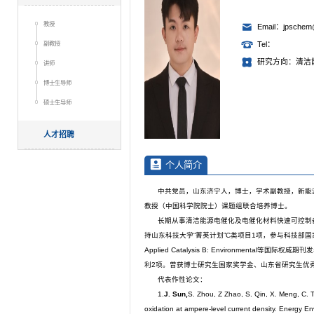
教授
Email：jpschem
副教授
Tel：
研究方向：清洁
讲师
博士生导师
硕士生导师
人才招聘
个人简介
中共党员，山东济宁人，博士，学术副教授，新能
教授（中国科学院院士）课题组联合培养博士。
长期从事清洁能源电催化及电催化材料快速可控制
持山东科技大学“菁英计划”C类项目1项，参与科技部国家重点
Applied Catalysis B: Environment
利2项。曾获博士研究生国家奖学金、山东省研究生优秀成
代表作性论文：
1.
J. Sun,
S. Zhou, Z Zhao, S. Qin, X. Meng, C. 
oxidation at ampere-level current density. Energy En