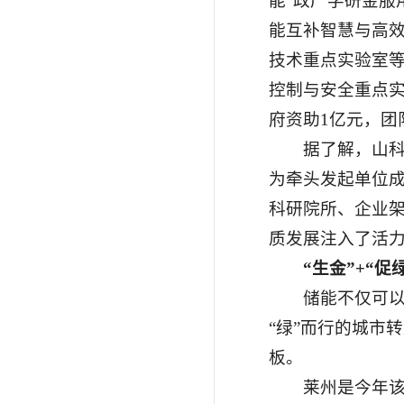
能“政产学研金服
能互补智慧与高
技术重点实验室
控制与安全重点实
府资助1亿元，
据了解，山
为牵头发起单位成
科研院所、企业
质发展注入了活
“生金”+“
储能不仅可以
“绿”而行的城市
板。
莱州是今年