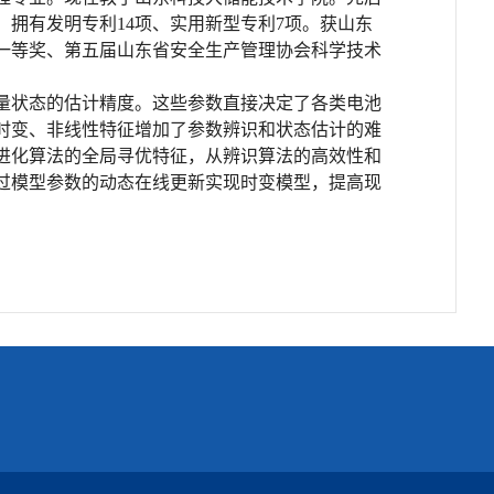
；拥有发明专利14项、实用新型专利7项。获山东
一等奖、第五届山东省安全生产管理协会科学技术
量状态的估计精度。这些参数直接决定了各类电池
时变、非线性特征增加了参数辨识和状态估计的难
进化算法的全局寻优特征，从辨识算法的高效性和
过模型参数的动态在线更新实现时变模型，提高现