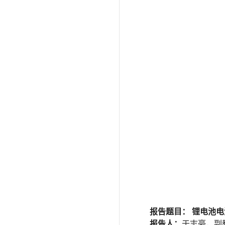
报告题目：
锂电池电
报告人：
于志豪，
副