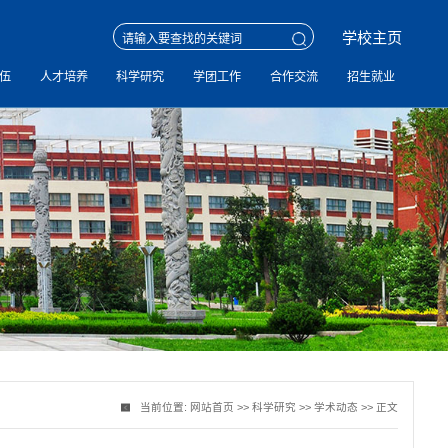
学校主页
伍
人才培养
科学研究
学团工作
合作交流
招生就业
当前位置:
网站首页
>>
科学研究
>>
学术动态
>> 正文