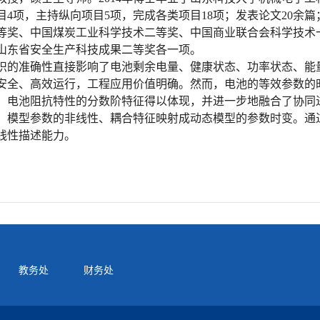
4项，主持纵向项目5项，完成各类项目18项；发表论文20余篇
等奖、中国煤炭工业科学技术二等奖、中国商业联合会科学技术
山东省安全生产科技成果二等
奖各一项。
识的准确性直接影响了电池剩余电量、健康状态、功率状态、能
安全、高效运行，工程应用价值明确。然而，电池的等效参数的
，电池阻抗特性的分数阶特征得以体现，并进一步地融合了协同
。模型参数的非线性、耦合特征映射成动态模型的参数时变。通
线性描述能力。
教务处
财务处