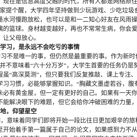
。现在是信息高度交融的时代，所有人都是网络原住
大家提个醒，大学四年坚持做到少玩游戏、少吃垃圾
墨水河慢跑放松，也可以是和一二知心好友在风雨
漓的篮球。身材越变越好，再也不常常生病，你会
，让父母放心。
学习，是永远不会吃亏的事情
学习不是唯一的事，但仍然是最重要的事。作为新时
学并不意味着“六十分万岁”，大学生首要的任务仍
程虽“高深莫测”，但只要我们反复推敲、课上专注
学习习惯，必能够掌握知识。“胸藏文墨虚若谷，腹
未必有黄金屋，但一定有更好的自己。如果有一天
不能解决眼下的难题，但它会给你冲破困难的力量
实地，仰望星空
园，意味着同学们即将开始一段比往日更加艰辛的旅
至开始着手第一篇属于自己的论文，如果感到力不从