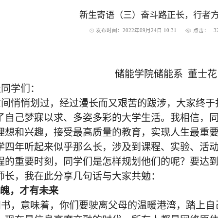
新生寄语（三）奋斗路正长，行者
发布时间：2022年09月24日 10:31
点击：
3
储能学院储能系 董士花
级同学们：
意间悄悄划过，经过漫长而又艰苦的跋涉，大家终于
了自己梦寐以求、多姿多彩的大学生活。我相信，
理想和兴趣，接受最高质量的教育，实现人生最重
学四年听起来似乎那么长，涉及到课程、实验、活
程的重要时刻，同学们是怎样规划他们的呢？要达
师长，我在此分享几句话与大家共勉：
魄，才有未来
知书，意味着，你们要驶离父母的温暖港湾，踏上自